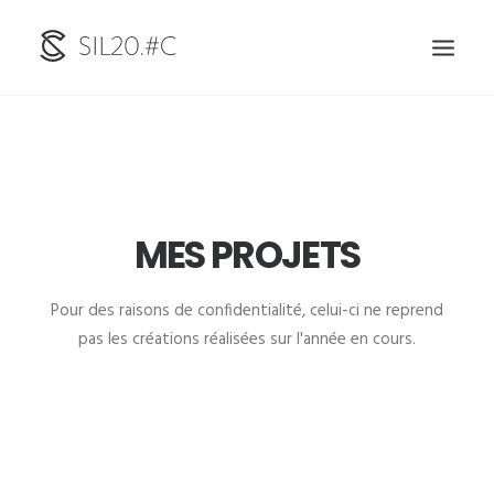
ACCUEIL
PORTFOLIO
MOTION DESIGN
MES PROJETS
BLOG
À PROPOS
Pour des raisons de confidentialité, celui-ci ne reprend
pas les créations réalisées sur l'année en cours.
CONTACT