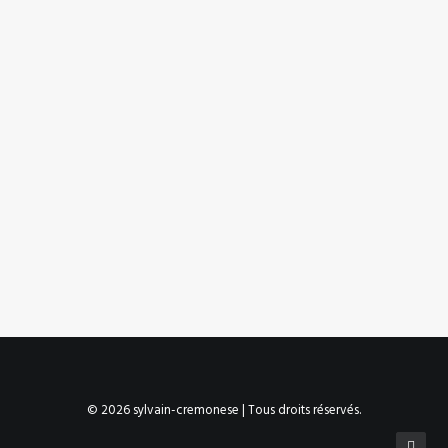
22 juillet 2015
Ergonomie web : guide pratique
Every selector has the potential to have
unintended side effects by targeting…
by Sylvain Cremonese
© 2026 sylvain-cremonese | Tous droits réservés.